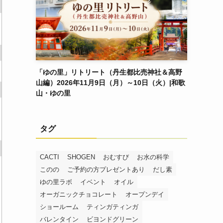
「ゆの里」リトリート（丹生都比売神社＆高野
山編）2026年11月9日（月）～10日（火）|和歌
山・ゆの里
タグ
CACTI
SHOGEN
おむすび
お水の科学
このの
ご予約の方プレゼントあり
だし素
ゆの里ラボ
イベント
オイル
オーガニックチョコレート
オープンデイ
ショールーム
ティンガティンガ
バレンタイン
ビヨンドグリーン