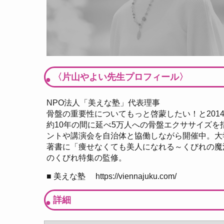
〈片山やよい先生プロフィール〉
NPO法人「美えな塾」代表理事
骨盤の重要性についてもっと啓蒙したい！と201
約10年の間に延べ5万人への骨盤エクササイズ
ントや講演会を自治体と協働しながら開催中。大
著書に「痩せなくても美人になれる～くびれの魔法～」C
のくびれ特集の監修。
■ 美えな塾
https://viennajuku.com/
詳細