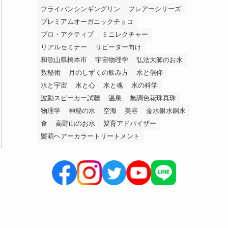
フライパンシンギングリン
フレアーシリーズ
プレミアムオーガニックチョコ
プロ・アクティブ
ミニレクチャー
リアルセミナー
リピーター向け
和歌山県橋本市
宇宙物理学
弘法大師のお水
数秘術
月のしずくの飲み方
水と信仰
水と宇宙
水と心
水と魂
水の科学
波動スピーカー試聴
温泉
無調色花珠真珠
物理学
神秘の水
空海
美容
金水銀水銅水
食
高野山のお水
髪育アドバイザー
髪萌ヘアーカラートリートメント