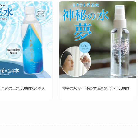
のの三水 500ml×24本入
神秘の水 夢 ゆの里温泉水（小）100ml