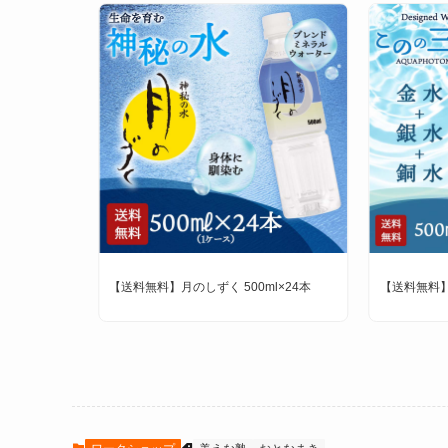
本
【送料無料】月のしずく 500ml×24本
【送料無料】こ