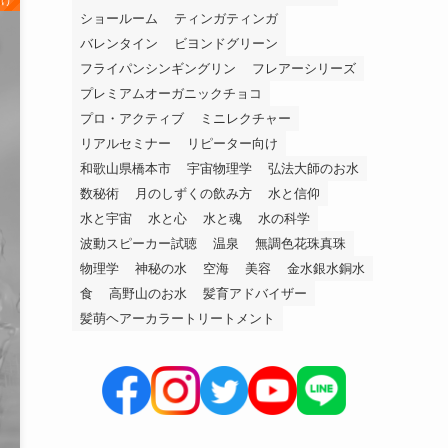
向け
ショールーム
ティンガティンガ
バレンタイン
ビヨンドグリーン
フライパンシンギングリン
フレアーシリーズ
プレミアムオーガニックチョコ
プロ・アクティブ
ミニレクチャー
リアルセミナー
リピーター向け
和歌山県橋本市
宇宙物理学
弘法大師のお水
数秘術
月のしずくの飲み方
水と信仰
水と宇宙
水と心
水と魂
水の科学
波動スピーカー試聴
温泉
無調色花珠真珠
物理学
神秘の水
空海
美容
金水銀水銅水
食
高野山のお水
髪育アドバイザー
髪萌ヘアーカラートリートメント