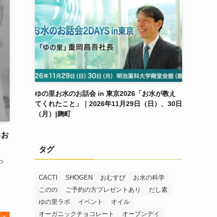
ゆの里お水のお話会 in 東京2026「お水が教え
てくれたこと」｜2026年11月29日（日）、30日
（月）|麹町
るお
タグ
っ
CACTI
SHOGEN
おむすび
お水の科学
このの
ご予約の方プレゼントあり
だし素
ゆの里ラボ
イベント
オイル
オーガニックチョコレート
オープンデイ