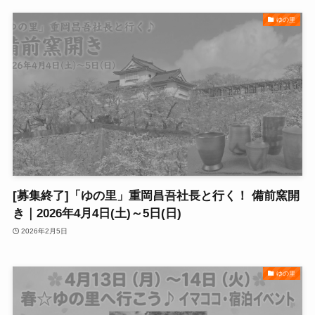
ゆの里
[募集終了]「ゆの里」重岡昌吾社長と行く！ 備前窯開
き｜2026年4月4日(土)～5日(日)
2026年2月5日
ゆの里