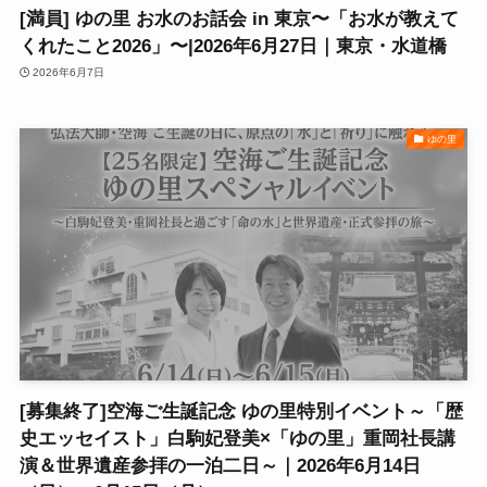
[満員] ゆの里 お水のお話会 in 東京〜「お水が教えて
くれたこと2026」〜|2026年6月27日｜東京・水道橋
2026年6月7日
ゆの里
[募集終了]空海ご生誕記念 ゆの里特別イベント～「歴
史エッセイスト」白駒妃登美×「ゆの里」重岡社長講
演＆世界遺産参拝の一泊二日～｜2026年6月14日