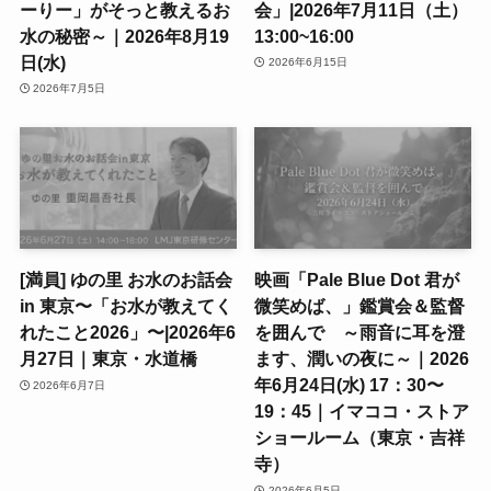
ーりー」がそっと教えるお
会」|2026年7月11日（土）
水の秘密～｜2026年8月19
13:00~16:00
日(水)
2026年6月15日
2026年7月5日
[満員] ゆの里 お水のお話会
映画「Pale Blue Dot 君が
in 東京〜「お水が教えてく
微笑めば、」鑑賞会＆監督
れたこと2026」〜|2026年6
を囲んで ～雨音に耳を澄
月27日｜東京・水道橋
ます、潤いの夜に～｜2026
年6月24日(水) 17：30〜
2026年6月7日
19：45｜イマココ・ストア
ショールーム（東京・吉祥
寺）
2026年6月5日