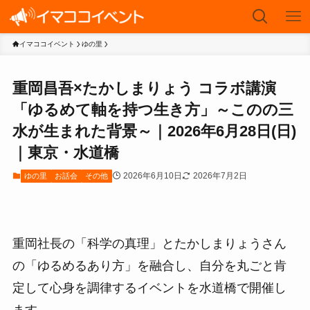
イマココイベント
ゆの里
重岡昌吾×たかしまりょう コラボ講演
「ゆるめて軸を持つ生き方」～このの三
水が生まれた背景～｜2026年6月28日(日)
｜東京・水道橋
2026年6月10日
2026年7月2日
ゆの里
お話会
その他
重岡社長の「科学の真理」とたかしまりょうさん
の「ゆるめるあり方」を融合し、自分を丸ごと肯
定して心身を調律するイベントを水道橋で開催し
ます。