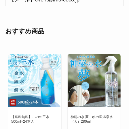
おすすめ商品
【送料無料】このの三水
神秘の水 夢 ゆの里温泉水
500ml×24本入
（大）280ml