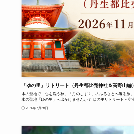
「ゆの里」リトリート（丹生都比売神社＆高野山編）2
水の聖地で、心を洗う秋。「月のしずく」のふるさとへ還る旅。 
水の聖地「ゆの里」へ出かけませんか？ ゆの里リトリート～空海
2026年7月28日