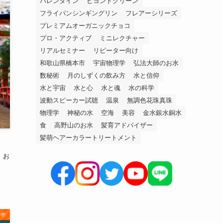
バレンタイン
ビヨンドグリーン
フライパンシンギングリン
フレアーシリーズ
プレミアムオーガニックチョコ
プロ・アクティブ
ミニレクチャー
リアルセミナー
リピーター向け
和歌山県橋本市
宇宙物理学
弘法大師のお水
数秘術
月のしずくの飲み方
水と信仰
水と宇宙
水と心
水と魂
水の科学
波動スピーカー試聴
温泉
無調色花珠真珠
物理学
神秘の水
空海
美容
金水銀水銅水
食
高野山のお水
髪育アドバイザー
髪萌ヘアーカラートリートメント
、お
集中