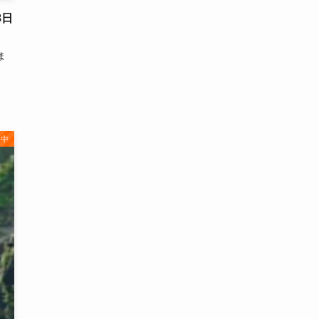
8日
ま
集中