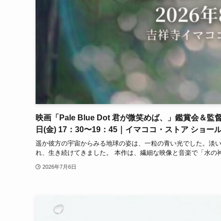
映画「Pale Blue Dot 君が微笑めば、」鑑賞会
日(金) 17：30〜19：45｜イマココ・ストア シ
遥か彼方の宇宙からみる地球の姿は、一粒の青い光でした。淡
れ、生き続けてきました。 本作は、繊細な映像と音楽で「水の神
2026年7月6日