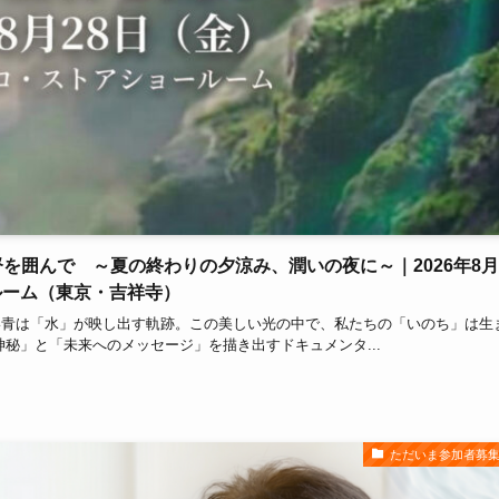
＆監督を囲んで ～夏の終わりの夕涼み、潤いの夜に～｜2026年8月
ョールーム（東京・吉祥寺）
い青は「水」が映し出す軌跡。この美しい光の中で、私たちの「いのち」は生
秘」と「未来へのメッセージ」を描き出すドキュメンタ...
ただいま参加者募