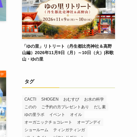
、
「ゆの里」リトリート（丹生都比売神社＆高野
山編）2026年11月9日（月）～10日（火）|和歌
山・ゆの里
集中
タグ
CACTI
SHOGEN
おむすび
お水の科学
このの
ご予約の方プレゼントあり
だし素
ゆの里ラボ
イベント
オイル
オーガニックチョコレート
オープンデイ
ショールーム
ティンガティンガ