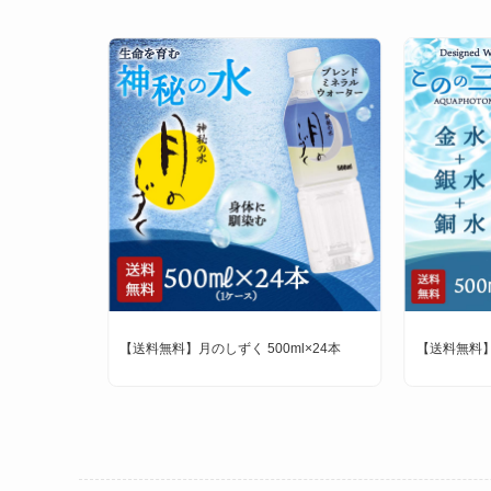
本
【送料無料】月のしずく 500ml×24本
【送料無料】こ