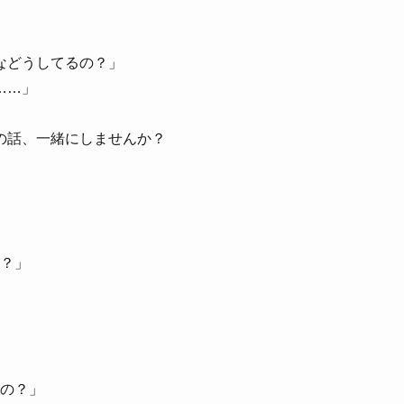
などうしてるの？」
……」
の話、一緒にしませんか？
？」
の？」