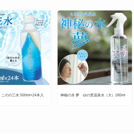
のの三水 500ml×24本入
神秘の水 夢 ゆの里温泉水（大）280ml