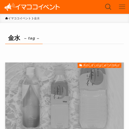
イマココイベント
金水
金水
– tag –
月のしずくがはじめての方向け