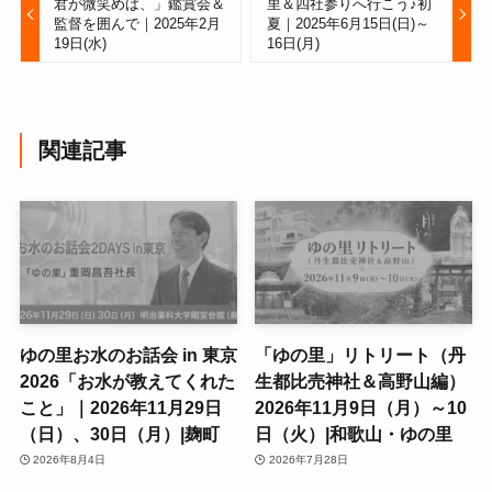
君が微笑めば、」鑑賞会＆
里＆四社参りへ行こう♪初
監督を囲んで｜2025年2月
夏｜2025年6月15日(日)～
19日(水)
16日(月)
関連記事
ゆの里お水のお話会 in 東京
「ゆの里」リトリート（丹
2026「お水が教えてくれた
生都比売神社＆高野山編）
こと」｜2026年11月29日
2026年11月9日（月）～10
（日）、30日（月）|麹町
日（火）|和歌山・ゆの里
2026年8月4日
2026年7月28日