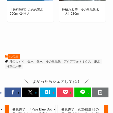
【送料無料】このの三水
神秘の水 夢 ゆの里温泉水
500ml×24本入
（大）280ml
ゆの里
月のしずく
金水
銀水
ゆの里温泉
アクアフォトミクス
銅水
神秘の水夢
よかったらシェアしてね！
募集終了 | 「Pale Blue Dot
募集終了｜2025初夏 ゆの