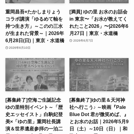
重岡昌吾×たかしまりょう
[満員] ゆの里 お水のお話会
コラボ講演「ゆるめて軸を
in 東京〜「お水が教えてく
持つ生き方」～このの三水
れたこと2026」〜|2026年6
が生まれた背景～｜2026年
月27日｜東京・水道橋
6月28日(日)｜東京・水道橋
2026年6月7日
2026年6月10日
[募集終了]空海ご生誕記念
[募集終了]ゆの里＆天河神
ゆの里特別イベント～「歴
社へ行こう♪ ～映画『Pale
史エッセイスト」白駒妃登
Blue Dot 君が微笑めば、』
美×「ゆの里」重岡社長講
とお水のお話｜2026年5月9
演＆世界遺産参拝の一泊二
日（土）～10日（日）｜和