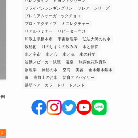
バレンタイン
ビヨンドグリーン
フライパンシンギングリン
フレアーシリーズ
プレミアムオーガニックチョコ
プロ・アクティブ
ミニレクチャー
リアルセミナー
リピーター向け
和歌山県橋本市
宇宙物理学
弘法大師のお水
数秘術
月のしずくの飲み方
水と信仰
水と宇宙
水と心
水と魂
水の科学
波動スピーカー試聴
温泉
無調色花珠真珠
物理学
神秘の水
空海
美容
金水銀水銅水
食
高野山のお水
髪育アドバイザー
髪萌ヘアーカラートリートメント
を囲
の里