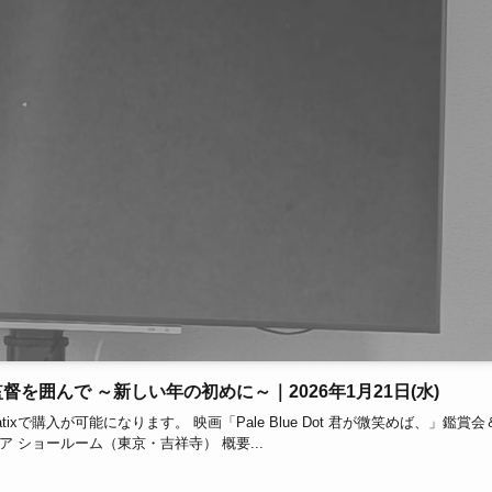
＆監督を囲んで ～新しい年の初めに～｜2026年1月21日(水)
で購入が可能になります。 映画「Pale Blue Dot 君が微笑めば、」鑑賞会
ストア ショールーム（東京・吉祥寺） 概要...