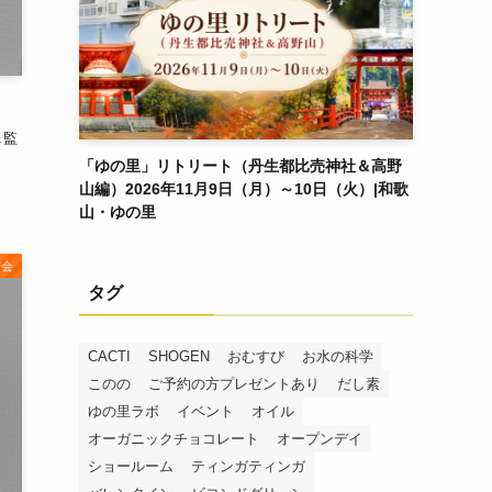
＆監
「ゆの里」リトリート（丹生都比売神社＆高野
山編）2026年11月9日（月）～10日（火）|和歌
山・ゆの里
賞会
タグ
CACTI
SHOGEN
おむすび
お水の科学
このの
ご予約の方プレゼントあり
だし素
ゆの里ラボ
イベント
オイル
オーガニックチョコレート
オープンデイ
ショールーム
ティンガティンガ