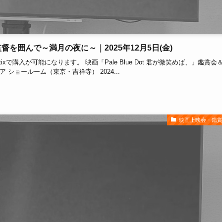
＆監督を囲んで～満月の夜に～｜2025年12月5日(金)
購入が可能になります。 映画「Pale Blue Dot 君が微笑めば、」鑑賞会
トア ショールーム（東京・吉祥寺） 2024...
映画上映会・鑑