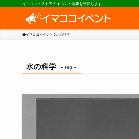
イマココ・ストアのイベント情報を発信します。
イマココイベント
水の科学
水の科学
– tag –