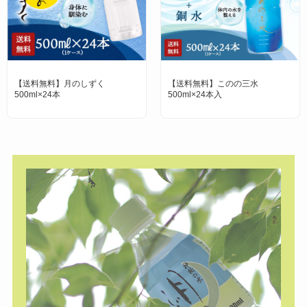
【送料無料】このの三水
神秘の水 夢 ゆの里温泉水
500ml×24本入
（小）100ml