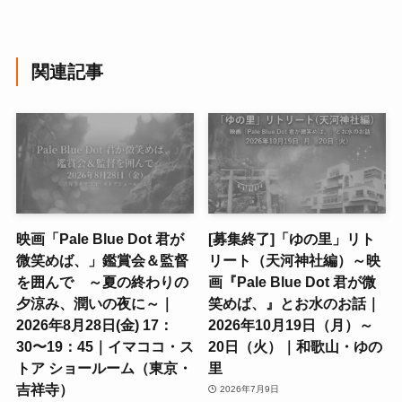
関連記事
映画「Pale Blue Dot 君が
[募集終了]「ゆの里」リト
微笑めば、」鑑賞会＆監督
リート（天河神社編）～映
を囲んで ～夏の終わりの
画『Pale Blue Dot 君が微
夕涼み、潤いの夜に～｜
笑めば、』とお水のお話｜
2026年8月28日(金) 17：
2026年10月19日（月）～
30〜19：45｜イマココ・ス
20日（火）｜和歌山・ゆの
トア ショールーム（東京・
里
吉祥寺）
2026年7月9日