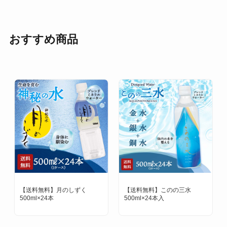
おすすめ商品
【送料無料】このの三水
神秘の水 夢 ゆの里温泉水
500ml×24本入
（大）280ml