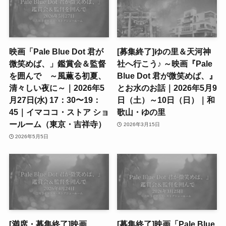
映画「Pale Blue Dot 君が
[募集終了]ゆの里＆天河神
微笑めば、」鑑賞会＆監督
社へ行こう♪ ～映画『Pale
を囲んで ～風薫る初夏、
Blue Dot 君が微笑めば、』
清々しい夜に～｜2026年5
とお水のお話｜2026年5月9
月27日(水) 17：30〜19：
日（土）～10日（日）｜和
45｜イマココ・ストア ショ
歌山・ゆの里
ールーム（東京・吉祥寺）
2026年3月15日
2026年5月5日
[満席・募集終了]映画
[募集終了]映画「Pale Blue