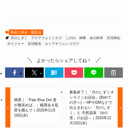
映画上映会・鑑賞会
月のしずく
アクアフォトミクス
このの
神事
水の科学
天河神社
ボイジャー
佐治晴夫
ルミアナツェンコヴァ
よかったらシェアしてね！
募集終了｜「月のしずくオ
ンラインお話会」(初めて
満席｜「Pale Blue Dot 君
の方へ) ～HPやDMなどで
が微笑めば、」鑑賞会＆監
伝えきれない「月のしず
督を囲んで｜2025年11月
く」と 天然温泉「ゆの
19日(水)
里」のお話～｜2025年12
月10日(水)