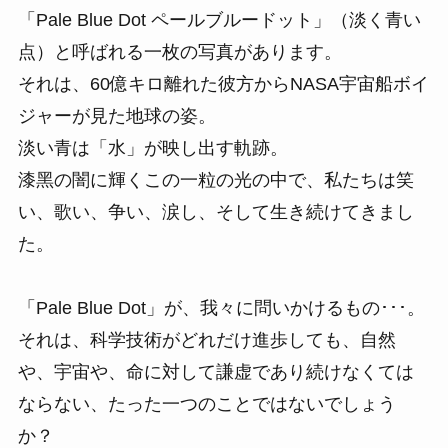
「Pale Blue Dot ペールブルードット」（淡く⻘い
点）と呼ばれる⼀枚の写真があります。
それは、60億キロ離れた彼⽅からNASA宇宙船ボイ
ジャーが⾒た地球の姿。
淡い⻘は「⽔」が映し出す軌跡。
漆⿊の闇に輝くこの⼀粒の光の中で、私たちは笑
い、歌い、争い、涙し、そして⽣き続けてきまし
た。
「Pale Blue Dot」が、我々に問いかけるもの･･･。
それは、科学技術がどれだけ進歩しても、⾃然
や、宇宙や、命に対して謙虚であり続けなくては
ならない、たった⼀つのことではないでしょう
か？