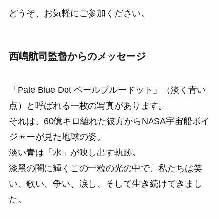
どうぞ、お気軽にご参加ください。
西嶋航司監督からのメッセージ
「Pale Blue Dot ペールブルードット」（淡く⻘い
点）と呼ばれる⼀枚の写真があります。
それは、60億キロ離れた彼⽅からNASA宇宙船ボイ
ジャーが⾒た地球の姿。
淡い⻘は「⽔」が映し出す軌跡。
漆⿊の闇に輝くこの⼀粒の光の中で、私たちは笑
い、歌い、争い、涙し、そして⽣き続けてきまし
た。