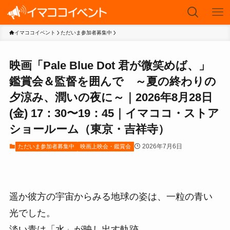
イマココイベント
ただいま参加者募集中
映画「Pale Blue Dot 君が微笑めば、」
鑑賞会＆監督を囲んで ～夏の終わりの
夕涼み、潤いの夜に～｜2026年8月28日
(金) 17：30〜19：45｜イマココ・ストア
ショールーム（東京・吉祥寺）
2026年7月6日
ただいま参加者募集中
映画上映会・鑑賞会
遥か彼方の宇宙からみる地球の姿は、一粒の青い
光でした。
淡い青は「水」が映し出す軌跡。