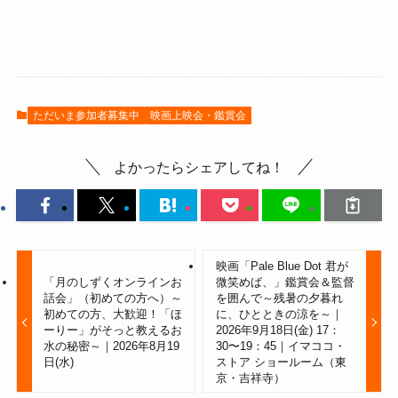
ただいま参加者募集中
映画上映会・鑑賞会
よかったらシェアしてね！
映画「Pale Blue Dot 君が
「月のしずくオンラインお
微笑めば、」鑑賞会＆監督
話会」（初めての方へ）～
を囲んで～残暑の夕暮れ
初めての方、大歓迎！「ほ
に、ひとときの涼を～｜
ーりー」がそっと教えるお
2026年9月18日(金) 17：
水の秘密～｜2026年8月19
30〜19：45｜イマココ・
日(水)
ストア ショールーム（東
京・吉祥寺）