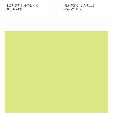
く
【送料無料】このの三水
神秘の水 夢 ゆの里
500ml×24本入
（小）100ml