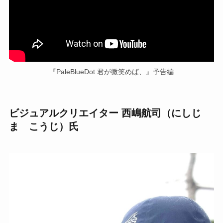
『PaleBlueDot 君が微笑めば、』予告編
ビジュアルクリエイター 西嶋航司（にしじ
ま こうじ）氏