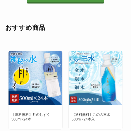
おすすめ商品
ずく
【送料無料】このの三水
神秘の水 夢 ゆの里温泉水
500ml×24本入
（小）100ml