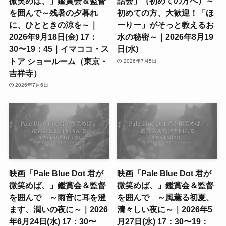
微笑めば、」鑑賞会＆監督
話会」（初めての方へ）～
を囲んで～残暑の夕暮れ
初めての方、大歓迎！「ほ
に、ひとときの涼を～｜
ーりー」がそっと教えるお
2026年9月18日(金) 17：
水の秘密～｜2026年8月19
30〜19：45｜イマココ・ス
日(水)
トア ショールーム（東京・
2026年7月5日
吉祥寺）
2026年7月6日
映画「Pale Blue Dot 君が
映画「Pale Blue Dot 君が
微笑めば、」鑑賞会＆監督
微笑めば、」鑑賞会＆監督
を囲んで ～雨音に耳を澄
を囲んで ～風薫る初夏、
ます、潤いの夜に～｜2026
清々しい夜に～｜2026年5
年6月24日(水) 17：30〜
月27日(水) 17：30〜19：