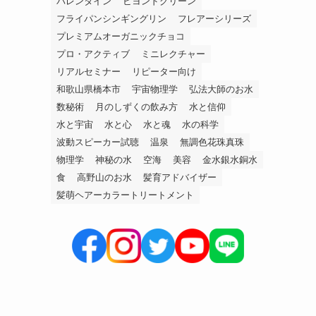
バレンタイン
ビヨンドグリーン
フライパンシンギングリン
フレアーシリーズ
プレミアムオーガニックチョコ
プロ・アクティブ
ミニレクチャー
リアルセミナー
リピーター向け
和歌山県橋本市
宇宙物理学
弘法大師のお水
数秘術
月のしずくの飲み方
水と信仰
水と宇宙
水と心
水と魂
水の科学
波動スピーカー試聴
温泉
無調色花珠真珠
物理学
神秘の水
空海
美容
金水銀水銅水
食
高野山のお水
髪育アドバイザー
髪萌ヘアーカラートリートメント