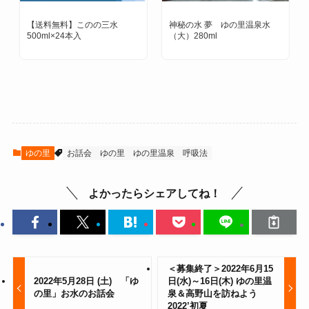
【送料無料】このの三水
神秘の水 夢 ゆの里温泉水
500ml×24本入
（大）280ml
ゆの里
お話会
ゆの里
ゆの里温泉
呼吸法
よかったらシェアしてね！
＜募集終了＞2022年6月15
2022年5月28日 (土) 「ゆ
日(水)～16日(木) ゆの里温
の里」お水のお話会
泉＆高野山を訪ねよう
2022’初夏