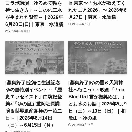
コラボ講演「ゆるめて軸を
in 東京〜「お水が教えてく
持つ生き方」～このの三水
れたこと2026」〜|2026年6
が生まれた背景～｜2026年
月27日｜東京・水道橋
6月28日(日)｜東京・水道橋
2026年6月7日
2026年6月10日
[募集終了]空海ご生誕記念
[募集終了]ゆの里＆天河神
ゆの里特別イベント～「歴
社へ行こう♪ ～映画『Pale
史エッセイスト」白駒妃登
Blue Dot 君が微笑めば、』
美×「ゆの里」重岡社長講
とお水のお話｜2026年5月9
演＆世界遺産参拝の一泊二
日（土）～10日（日）｜和
日～｜2026年6月14日
歌山・ゆの里
（日）～6月15日（月）
2026年3月15日
2026年5月19日