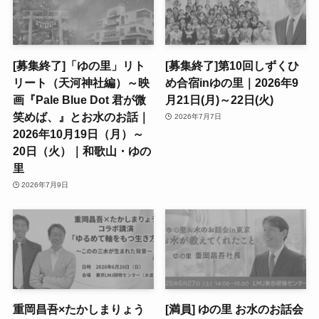
[募集終了]「ゆの里」リト
[募集終了]第10回しずくひ
リート（天河神社編）～映
め合宿inゆの里｜2026年9
画『Pale Blue Dot 君が微
月21日(月)～22日(火)
笑めば、』とお水のお話｜
2026年7月7日
2026年10月19日（月）～
20日（火）｜和歌山・ゆの
里
2026年7月9日
重岡昌吾×たかしまりょう
[満員] ゆの里 お水のお話会