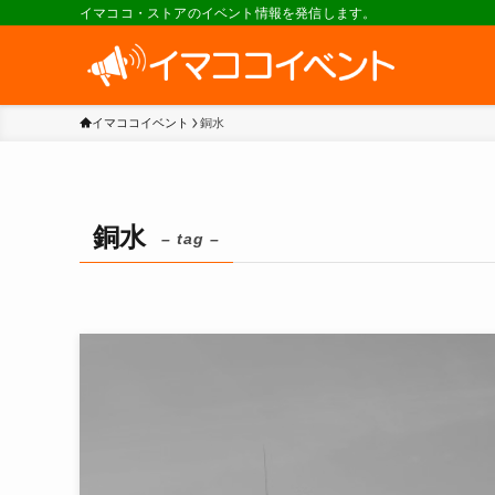
イマココ・ストアのイベント情報を発信します。
イマココイベント
銅水
銅水
– tag –