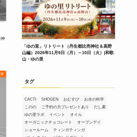
売神
「ゆの里」リトリート（丹生都比売神社＆高野
山編）2026年11月9日（月）～10日（火）|和歌
山・ゆの里
の里
タグ
CACTI
SHOGEN
おむすび
お水の科学
このの
ご予約の方プレゼントあり
だし素
ゆの里ラボ
イベント
オイル
オーガニックチョコレート
オープンデイ
ショールーム
ティンガティンガ