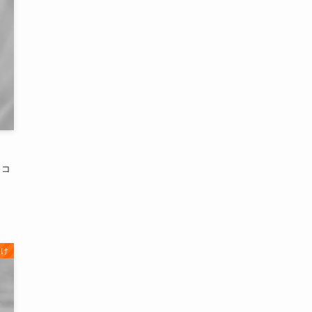
口コ
向け