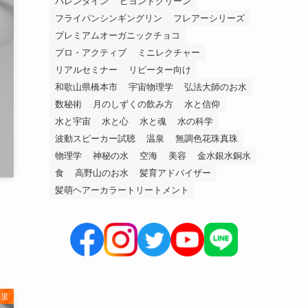
バレンタイン
ビヨンドグリーン
フライパンシンギングリン
フレアーシリーズ
プレミアムオーガニックチョコ
プロ・アクティブ
ミニレクチャー
リアルセミナー
リピーター向け
和歌山県橋本市
宇宙物理学
弘法大師のお水
数秘術
月のしずくの飲み方
水と信仰
水と宇宙
水と心
水と魂
水の科学
波動スピーカー試聴
温泉
無調色花珠真珠
物理学
神秘の水
空海
美容
金水銀水銅水
食
高野山のお水
髪育アドバイザー
髪萌ヘアーカラートリートメント
の里