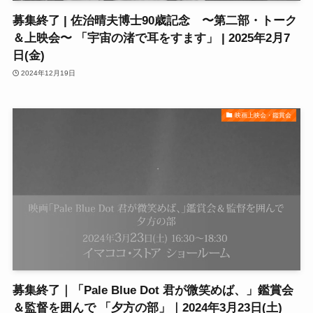
募集終了 | 佐治晴夫博士90歳記念 〜第二部・トーク
＆上映会〜 「宇宙の渚で耳をすます」 | 2025年2月7
日(金)
2024年12月19日
映画上映会・鑑賞会
募集終了｜「Pale Blue Dot 君が微笑めば、」鑑賞会
＆監督を囲んで 「夕方の部」｜2024年3月23日(土)