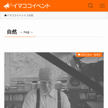
イマココイベント
自然
自然
– tag –
映画上映会・鑑賞会