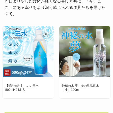
昨日より少しだけ体が軽くなる喜びと共に、「今、こ
こ」にある幸せをより深く感じられる道具たちを届けた
くて。
【送料無料】このの三水
神秘の水 夢 ゆの里温泉水
500ml×24本入
（小）100ml