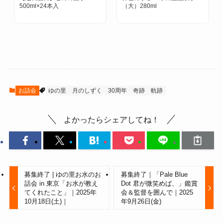
500ml×24本入
（大）280ml
お話会
ゆの里
月のしずく
30周年
奇跡
軌跡
よかったらシェアしてね！
募集終了 | ゆの里お水のお
募集終了｜「Pale Blue
話会 in 東京「お水が教え
Dot 君が微笑めば、」鑑賞
てくれたこと」｜2025年
会＆監督を囲んで｜2025
10月18日(土)｜
年9月26日(金)