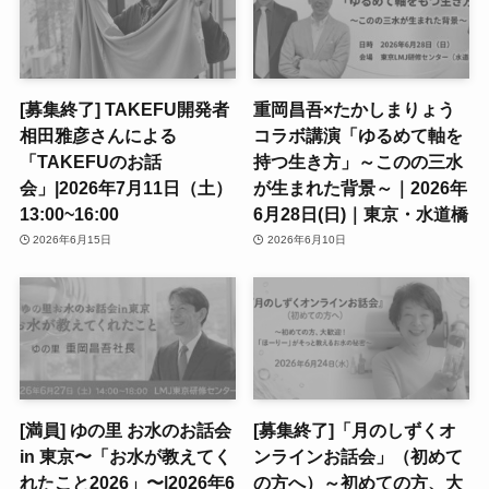
[募集終了] TAKEFU開発者
重岡昌吾×たかしまりょう
相田雅彦さんによる
コラボ講演「ゆるめて軸を
「TAKEFUのお話
持つ生き方」～このの三水
会」|2026年7月11日（土）
が生まれた背景～｜2026年
13:00~16:00
6月28日(日)｜東京・水道橋
2026年6月15日
2026年6月10日
[満員] ゆの里 お水のお話会
[募集終了]「月のしずくオ
in 東京〜「お水が教えてく
ンラインお話会」（初めて
れたこと2026」〜|2026年6
の方へ）～初めての方、大