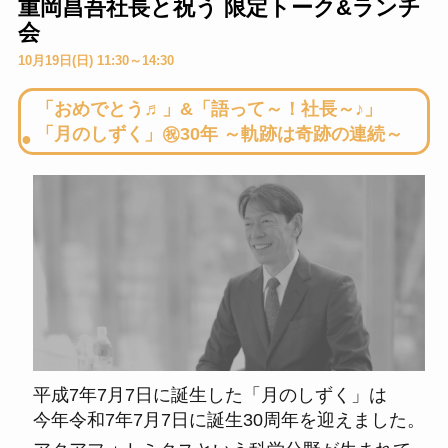
重岡昌吾社長と祝う 限定トーク&ランチ
会
10月19日(日) 11:30～14:30
「おめでとう♬」&「語って～！社長～♪」
「月のしずく」㊗30年 ～軌跡は奇跡の連続～
平成7年7月7日に誕生した「月のしずく」は
今年令和7年7月7日に誕生30周年を迎えました。