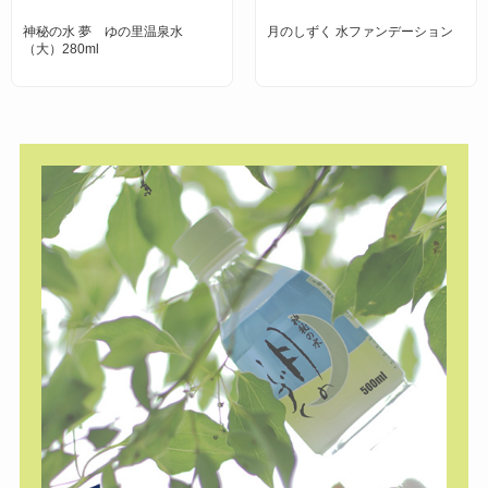
神秘の水 夢 ゆの里温泉水
月のしずく 水ファンデーション
（大）280ml