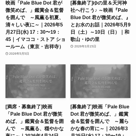
映画「Pale Blue Dot 君が
[募集終了]ゆの里＆天河神
微笑めば、」鑑賞会＆監督
社へ行こう♪ ～映画『Pale
を囲んで ～風薫る初夏、
Blue Dot 君が微笑めば、』
清々しい夜に～｜2026年5
とお水のお話｜2026年5月9
月27日(水) 17：30〜19：
日（土）～10日（日）｜和
45｜イマココ・ストア ショ
歌山・ゆの里
ールーム（東京・吉祥寺）
2026年3月15日
2026年5月5日
[満席・募集終了]映画
[募集終了]映画「Pale Blue
「Pale Blue Dot 君が微笑
Dot 君が微笑めば、」鑑賞
めば、」鑑賞会＆監督を囲
会＆監督を囲んで ～麗ら
んで ～風薫る、穏やかな
かな春の宵に～｜2026年3
夜に～｜2026年4月24日
月25日(水) 17：30〜19：