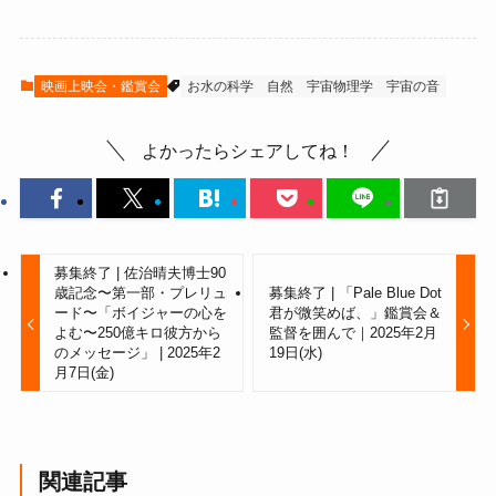
映画上映会・鑑賞会
お水の科学
自然
宇宙物理学
宇宙の音
よかったらシェアしてね！
募集終了 | 佐治晴夫博士90
歳記念〜第一部・プレリュ
募集終了 | 「Pale Blue Dot
ード〜「ボイジャーの心を
君が微笑めば、」鑑賞会＆
よむ〜250億キロ彼方から
監督を囲んで｜2025年2月
のメッセージ」 | 2025年2
19日(水)
月7日(金)
関連記事