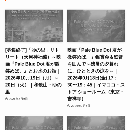
[募集終了]「ゆの里」リト
映画「Pale Blue Dot 君が
リート（天河神社編）～映
微笑めば、」鑑賞会＆監督
画『Pale Blue Dot 君が微
を囲んで～残暑の夕暮れ
笑めば、』とお水のお話｜
に、ひとときの涼を～｜
2026年10月19日（月）～
2026年9月18日(金) 17：
20日（火）｜和歌山・ゆの
30〜19：45｜イマココ・ス
里
トア ショールーム（東京・
吉祥寺）
2026年7月9日
2026年7月6日