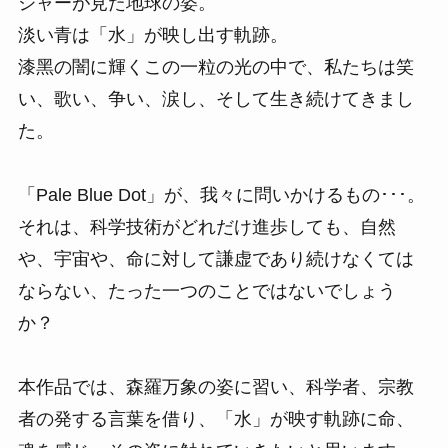
ジャーが⾒た地球の姿。
淡い⻘は「⽔」が映し出す軌跡。
漆⿊の闇に輝くこの⼀粒の光の中で、私たちは笑
い、歌い、争い、涙し、そして⽣き続けてきまし
た。
「Pale Blue Dot」が、我々に問いかけるもの･･･。
それは、科学技術がどれだけ進歩しても、⾃然
や、宇宙や、命に対して謙虚であり続けなくては
ならない、たった⼀つのことではないでしょう
か？
本作品では、森羅万象の姿に習い、科学者、宗教
者の発する⾔葉を借り、「⽔」が映す軌跡に命、