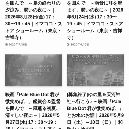
を囲んで ～夏の終わりの
を囲んで ～雨音に耳を澄
夕涼み、潤いの夜に～｜
ます、潤いの夜に～｜2026
2026年8月28日(金) 17：
年6月24日(水) 17：30〜
30〜19：45｜イマココ・ス
19：45｜イマココ・ストア
トア ショールーム（東京・
ショールーム（東京・吉祥
吉祥寺）
寺）
2026年7月6日
2026年6月5日
映画「Pale Blue Dot 君が
[募集終了]ゆの里＆天河神
微笑めば、」鑑賞会＆監督
社へ行こう♪ ～映画『Pale
を囲んで ～風薫る初夏、
Blue Dot 君が微笑めば、』
清々しい夜に～｜2026年5
とお水のお話｜2026年5月9
月27日(水) 17：30〜19：
日（土）～10日（日）｜和