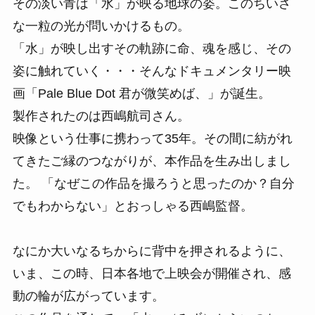
その淡い青は「水」が映る地球の姿。このちいさ
な一粒の光が問いかけるもの。
「水」が映し出すその軌跡に命、魂を感じ、その
姿に触れていく・・・そんなドキュメンタリー映
画「Pale Blue Dot 君が微笑めば、」が誕生。
製作されたのは西嶋航司さん。
映像という仕事に携わって35年。その間に紡がれ
てきたご縁のつながりが、本作品を生み出しまし
た。 「なぜこの作品を撮ろうと思ったのか？自分
でもわからない」とおっしゃる西嶋監督。
なにか大いなるちからに背中を押されるように、
いま、この時、日本各地で上映会が開催され、感
動の輪が広がっています。