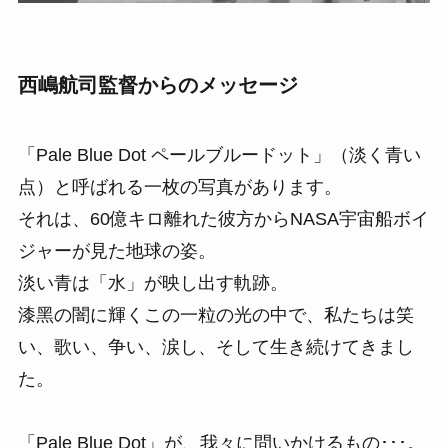
西嶋航司監督からのメッセージ
「Pale Blue Dot ペールブルードット」（淡く⻘い
点）と呼ばれる⼀枚の写真があります。
それは、60億キロ離れた彼⽅からNASA宇宙船ボイ
ジャーが⾒た地球の姿。
淡い⻘は「⽔」が映し出す軌跡。
漆⿊の闇に輝くこの⼀粒の光の中で、私たちは笑
い、歌い、争い、涙し、そして⽣き続けてきまし
た。
「Pale Blue Dot」が、我々に問いかけるもの･･･。