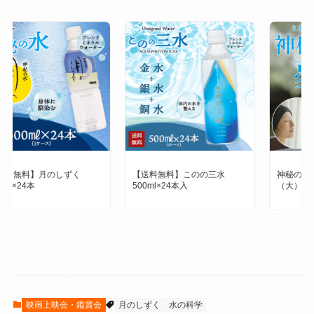
【送料無料】このの三水
神秘の水 夢 ゆの里温泉水
500ml×24本入
（大）280ml
映画上映会・鑑賞会
月のしずく
水の科学