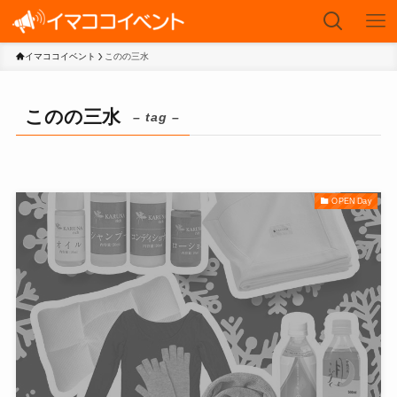
イマココイベント
このの三水
このの三水
– tag –
OPEN Day