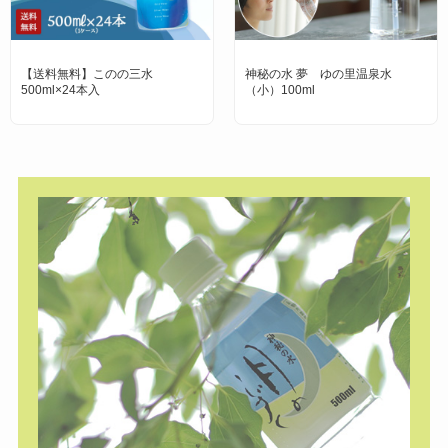
【送料無料】このの三水
神秘の水 夢 ゆの里温泉水
500ml×24本入
（小）100ml