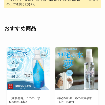
の上ご送信ください。
おすすめ商品
【送料無料】このの三水
神秘の水 夢 ゆの里温泉水
500ml×24本入
（小）100ml