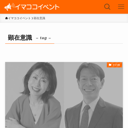
イマココイベント
顕在意識
顕在意識
– tag –
その他