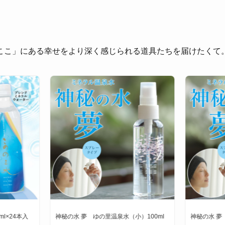
ここ」にある幸せをより深く感じられる道具たちを届けたくて
l×24本入
神秘の水 夢 ゆの里温泉水（小）100ml
神秘の水 夢