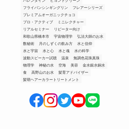
バレンタイン
ビヨンドグリーン
フライパンシンギングリン
フレアーシリーズ
プレミアムオーガニックチョコ
プロ・アクティブ
ミニレクチャー
リアルセミナー
リピーター向け
和歌山県橋本市
宇宙物理学
弘法大師のお水
数秘術
月のしずくの飲み方
水と信仰
水と宇宙
水と心
水と魂
水の科学
波動スピーカー試聴
温泉
無調色花珠真珠
物理学
神秘の水
空海
美容
金水銀水銅水
食
高野山のお水
髪育アドバイザー
髪萌ヘアーカラートリートメント